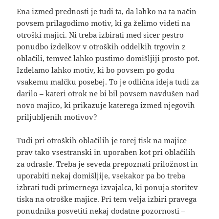
Ena izmed prednosti je tudi ta, da lahko na ta način
povsem prilagodimo motiv, ki ga želimo videti na
otroški majici. Ni treba izbirati med sicer pestro
ponudbo izdelkov v otroških oddelkih trgovin z
oblačili, temveč lahko pustimo domišljiji prosto pot.
Izdelamo lahko motiv, ki bo povsem po godu
vsakemu malčku posebej. To je odlična ideja tudi za
darilo – kateri otrok ne bi bil povsem navdušen nad
novo majico, ki prikazuje katerega izmed njegovih
priljubljenih motivov?
Tudi pri otroških oblačilih je torej tisk na majice
prav tako vsestranski in uporaben kot pri oblačilih
za odrasle. Treba je seveda prepoznati priložnost in
uporabiti nekaj domišljije, vsekakor pa bo treba
izbrati tudi primernega izvajalca, ki ponuja storitev
tiska na otroške majice. Pri tem velja izbiri pravega
ponudnika posvetiti nekaj dodatne pozornosti –