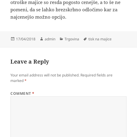
otroške majice so resda pogosto cenejše, a to še ne
pomeni, da se lahko brezskrbno odločimo kar za
najcenejšo možno opcijo.
Posted
Author
Categories
Tags
17/04/2018
admin
Trgovina
tisk na majice
on
Leave a Reply
Your email address will not be published.
Required fields are
marked
*
COMMENT
*