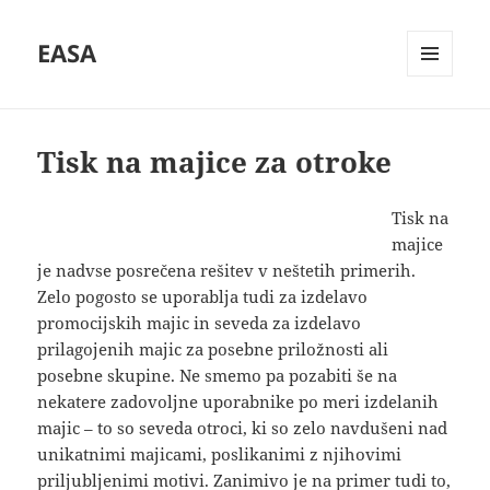
EASA
MENU
AND
WIDGETS
Tisk na majice za otroke
Tisk na
majice
je nadvse posrečena rešitev v neštetih primerih.
Zelo pogosto se uporablja tudi za izdelavo
promocijskih majic in seveda za izdelavo
prilagojenih majic za posebne priložnosti ali
posebne skupine. Ne smemo pa pozabiti še na
nekatere zadovoljne uporabnike po meri izdelanih
majic – to so seveda otroci, ki so zelo navdušeni nad
unikatnimi majicami, poslikanimi z njihovimi
priljubljenimi motivi. Zanimivo je na primer tudi to,