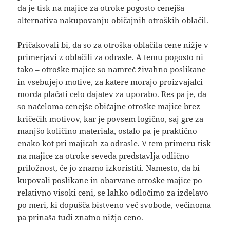
da je
tisk na majice
za otroke pogosto cenejša
alternativa nakupovanju običajnih otroških oblačil.
Pričakovali bi, da so za otroška oblačila cene nižje v
primerjavi z oblačili za odrasle. A temu pogosto ni
tako – otroške majice so namreč živahno poslikane
in vsebujejo motive, za katere morajo proizvajalci
morda plačati celo dajatev za uporabo. Res pa je, da
so načeloma cenejše običajne otroške majice brez
kričečih motivov, kar je povsem logično, saj gre za
manjšo količino materiala, ostalo pa je praktično
enako kot pri majicah za odrasle. V tem primeru tisk
na majice za otroke seveda predstavlja odlično
priložnost, če jo znamo izkoristiti. Namesto, da bi
kupovali poslikane in obarvane otroške majice po
relativno visoki ceni, se lahko odločimo za izdelavo
po meri, ki dopušča bistveno več svobode, večinoma
pa prinaša tudi znatno nižjo ceno.