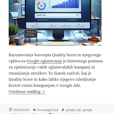
Razumevanje koncepta Quality Score in njegovega
vpliva na
Google oglaševanje
je bistvenega pomena
za optimizacijo vaših oglaševalskih kampanj in
zmanjšanje stroškov. Ta članek razloži, kaj je
Quality Score in kako lahko njegovo izboljšanje
koristi vašim kampanjam v Google Ads.
Kaj je Quality Score in kako vpliva na 
Continue reading
Posted
Categories
Tags
26/02/2024
Uncategorized
google ads
,
google