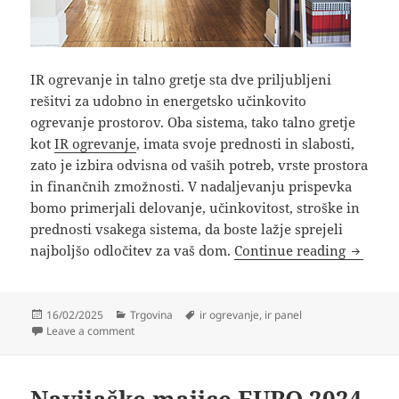
IR ogrevanje in talno gretje sta dve priljubljeni
rešitvi za udobno in energetsko učinkovito
ogrevanje prostorov. Oba sistema, tako talno gretje
kot
IR ogrevanje
, imata svoje prednosti in slabosti,
zato je izbira odvisna od vaših potreb, vrste prostora
in finančnih zmožnosti. V nadaljevanju prispevka
bomo primerjali delovanje, učinkovitost, stroške in
prednosti vsakega sistema, da boste lažje sprejeli
Primerja
najboljšo odločitev za vaš dom.
Continue reading
Posted
Categories
Tags
16/02/2025
Trgovina
ir ogrevanje
,
ir panel
on
on Primerjava IR ogrevanja in talnega gretja: Kaj je bo
Leave a comment
Navijaške majice EURO 2024