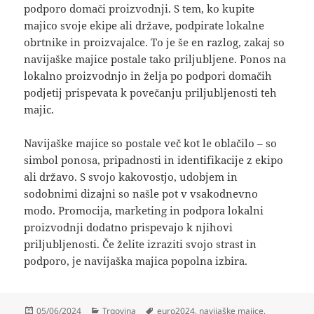
podporo domači proizvodnji. S tem, ko kupite
majico svoje ekipe ali države, podpirate lokalne
obrtnike in proizvajalce. To je še en razlog, zakaj so
navijaške majice postale tako priljubljene. Ponos na
lokalno proizvodnjo in želja po podpori domačih
podjetij prispevata k povečanju priljubljenosti teh
majic.
Navijaške majice so postale več kot le oblačilo – so
simbol ponosa, pripadnosti in identifikacije z ekipo
ali državo. S svojo kakovostjo, udobjem in
sodobnimi dizajni so našle pot v vsakodnevno
modo. Promocija, marketing in podpora lokalni
proizvodnji dodatno prispevajo k njihovi
priljubljenosti. Če želite izraziti svojo strast in
podporo, je navijaška majica popolna izbira.
Posted
Categories
Tags
05/06/2024
Trgovina
euro2024
,
navijaške majice
,