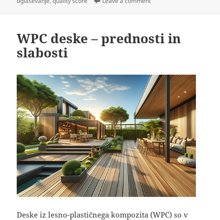
on
on Kaj je Quality Score i
oglaševanje
,
quality score
Leave a comment
WPC deske – prednosti in
slabosti
Deske iz lesno-plastičnega kompozita (WPC) so v