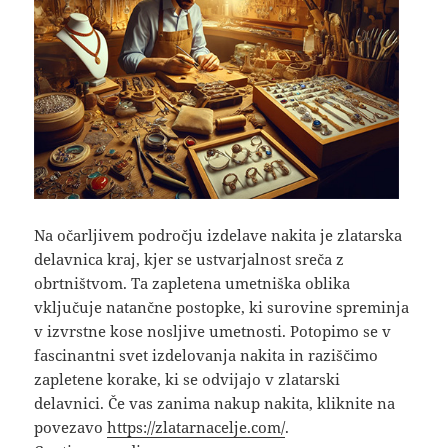
Na očarljivem področju izdelave nakita je zlatarska
delavnica kraj, kjer se ustvarjalnost sreča z
obrtništvom. Ta zapletena umetniška oblika
vključuje natančne postopke, ki surovine spreminja
v izvrstne kose nosljive umetnosti. Potopimo se v
fascinantni svet izdelovanja nakita in raziščimo
zapletene korake, ki se odvijajo v zlatarski
delavnici. Če vas zanima nakup nakita, kliknite na
povezavo
https://zlatarnacelje.com/
.