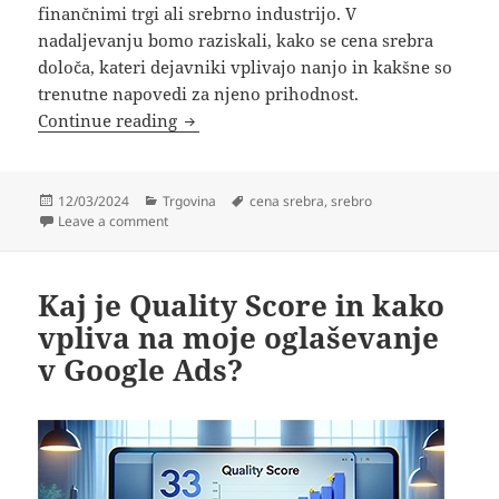
finančnimi trgi ali srebrno industrijo. V
nadaljevanju bomo raziskali, kako se cena srebra
določa, kateri dejavniki vplivajo nanjo in kakšne so
trenutne napovedi za njeno prihodnost.
Kako cena srebra vpliva na svetovno g
Continue reading
Posted
Categories
Tags
12/03/2024
Trgovina
cena srebra
,
srebro
on
on Kako cena srebra vpliva na svetovno gospodarstvo
Leave a comment
Kaj je Quality Score in kako
vpliva na moje oglaševanje
v Google Ads?