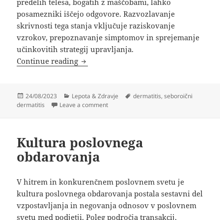
predelih telesa, bogatih z maščobami, lahko
posamezniki iščejo odgovore. Razvozlavanje
skrivnosti tega stanja vključuje raziskovanje
vzrokov, prepoznavanje simptomov in sprejemanje
učinkovitih strategij upravljanja.
Seboroični dermatitis: Razumevanje vz
Continue reading
Posted
Categories
Tags
24/08/2023
Lepota & Zdravje
dermatitis
,
seboroični
on
on Seboroični dermatitis: Razumevanje v
dermatitis
Leave a comment
Kultura poslovnega
obdarovanja
V hitrem in konkurenčnem poslovnem svetu je
kultura poslovnega obdarovanja postala sestavni del
vzpostavljanja in negovanja odnosov v poslovnem
svetu med podjetji. Poleg področja transakcij,