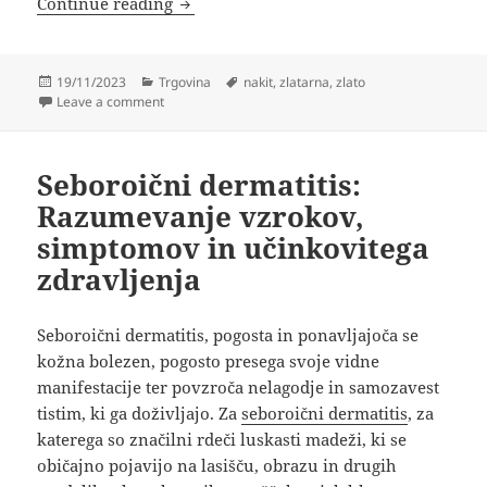
Kako poteka izdelava nakita v zlatarni?
Continue reading
Posted
Categories
Tags
19/11/2023
Trgovina
nakit
,
zlatarna
,
zlato
on
on Kako poteka izdelava nakita v zlatarni?
Leave a comment
Seboroični dermatitis:
Razumevanje vzrokov,
simptomov in učinkovitega
zdravljenja
Seboroični dermatitis, pogosta in ponavljajoča se
kožna bolezen, pogosto presega svoje vidne
manifestacije ter povzroča nelagodje in samozavest
tistim, ki ga doživljajo. Za
seboroični dermatitis
, za
katerega so značilni rdeči luskasti madeži, ki se
običajno pojavijo na lasišču, obrazu in drugih