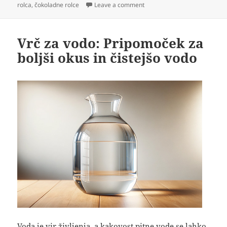
on
on Celjska rolca: Od lokalne s
rolca
,
čokoladne rolce
Leave a comment
Vrč za vodo: Pripomoček za
boljši okus in čistejšo vodo
Voda je vir življenja, a kakovost pitne vode se lahko