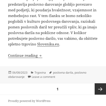
predstavlja poslovno darovanje globljo povezavo
med podjetji, ki poudarja hvaležnost, vzajemnost in
medsebojno rast. V tem članku se bomo nekoliko
poglobili v kulturo poslovnega darovanja, raziskali
pomen poslovnih daril ter preučili vpliv, ki ga imajo
poslovna darila na poklicne odnose. V kolikor
potrebujete poslovno darilo, vas vabimo, da obiščete
spletno trgovino
Slovenika.eu
.
Kultura poslovnega obdarovanja
Continue reading
Posted
Categories
Tags
06/08/2023
Trgovina
poslovna darila
,
poslovno
on
on Kultura poslovnega obdarovanja
obdarovanje
Leave a comment
Posts
PAGE
1
pagination
Next
Proudly powered by WordPress