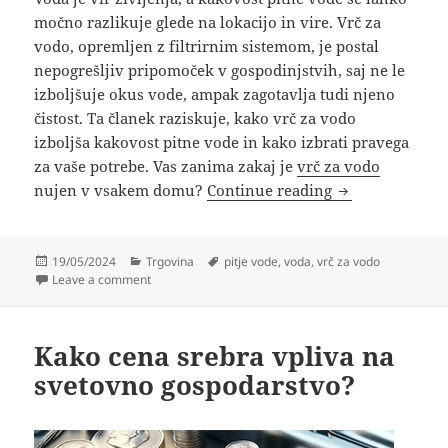
močno razlikuje glede na lokacijo in vire. Vrč za
vodo, opremljen z filtrirnim sistemom, je postal
nepogrešljiv pripomoček v gospodinjstvih, saj ne le
izboljšuje okus vode, ampak zagotavlja tudi njeno
čistost. Ta članek raziskuje, kako vrč za vodo
izboljša kakovost pitne vode in kako izbrati pravega
za vaše potrebe. Vas zanima zakaj je
vrč za vodo
Vrč za vodo: Pr
nujen v vsakem domu?
Continue reading
Posted
Categories
Tags
19/05/2024
Trgovina
pitje vode
,
voda
,
vrč za vodo
on
on Vrč za vodo: Pripomoček za boljši okus in čistejšo 
Leave a comment
Kako cena srebra vpliva na
svetovno gospodarstvo?