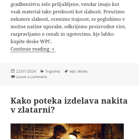
gradbeništvu zelo priljubljene, vendar imajo kot
vsak material tako prednosti kot slabosti. Preučimo
nekatere slabosti, ocenimo trajnost, se poglobimo v
možne načine uporabe, odkrijemo proizvodne vire,
razpravljamo o cenah in ugotovimo, kje lahko
kupite deske WPC.
WPC deske – prednosti in slabosti
Continue reading
Posted
Categories
Tags
22/01/2024
Trgovina
wpc deske
on
on WPC deske – prednosti in slabosti
Leave a comment
Kako poteka izdelava nakita
v zlatarni?