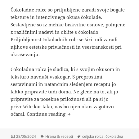
Čokoladne rolce so priljubljene zaradi svoje bogate
teksture in intenzivnega okusa čokolade.
Sestavljene so iz mehke biskvitne osnove, polnjene
z različnimi nadevi in oblite s čokolado.
Priljubljenost čokoladnih rolc se širi tudi zaradi
njihove estetske privlačnosti in vsestranskosti pri
okraševanju.
Čokoladna rolca je sladica, ki s svojim okusom in
teksturo navduši vsakogar. S preprostimi
sestavinami in natančnim sledenjem receptu jo
lahko pripravite tudi doma. Ne glede na to, ali jo
pripravite za posebne priložnosti ali pa si jo
privoščite kar tako, vas bo njen okus zagotovo
Celjska rolca: Od lokalne special
očaral.
Continue reading
Posted
Categories
Tags
28/05/2024
Hrana & recepti
celjska rolca
,
čokoladna