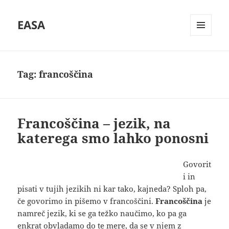
EASA
MENU
AND
WIDGETS
Tag:
francoščina
Francoščina – jezik, na
katerega smo lahko ponosni
Govorit
i in
pisati v tujih jezikih ni kar tako, kajneda? Sploh pa,
če govorimo in pišemo v francoščini.
Francoščina
je
namreč jezik, ki se ga težko naučimo, ko pa ga
enkrat obvladamo do te mere, da se v njem z