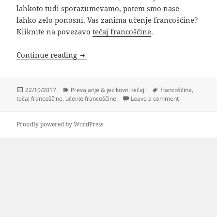
lahkoto tudi sporazumevamo, potem smo nase
lahko zelo ponosni. Vas zanima učenje francoščine?
Kliknite na povezavo
tečaj francoščine
.
Francoščina – jezik, na katerega smo l
Continue reading
Posted
Categories
Tags
22/10/2017
Prevajanje & jezikovni tečaji
francoščina
,
on
on Francoščina
tečaj francoščine
,
učenje francoščine
Leave a comment
Proudly powered by WordPress